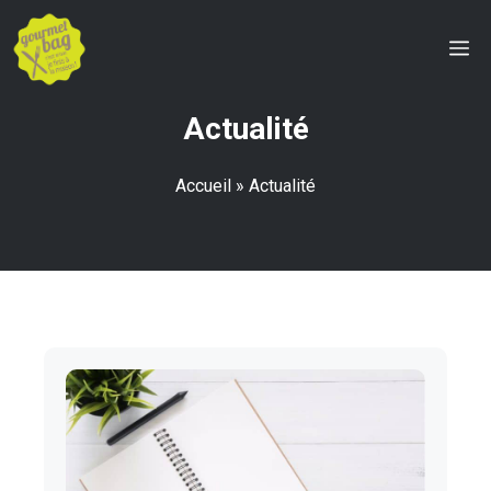
Aller
au
M
contenu
Actualité
Accueil
»
Actualité