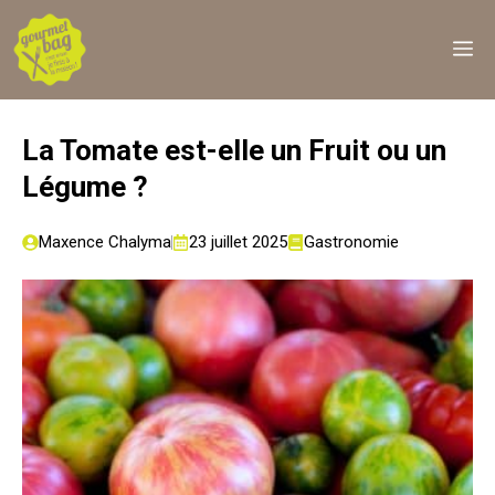
Aller
au
M
contenu
La Tomate est-elle un Fruit ou un
Légume ?
Maxence Chalyma
23 juillet 2025
Gastronomie